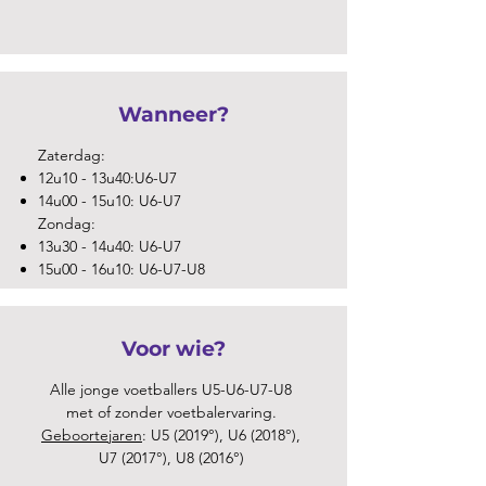
Wanneer?
Zaterdag:
12u10 - 13u40:U6-U7
14u00 - 15u10: U6-U7
Zondag:
13u30 - 14u40: U6-U7
15u00 - 16u10: U6-U7-U8
Voor wie?
Alle jonge voetballers U5-U6-U7-U8
met of zonder voetbalervaring.
Geboortejaren
: U5 (2019°), U6 (2018°),
U7 (2017°), U8 (2016°)