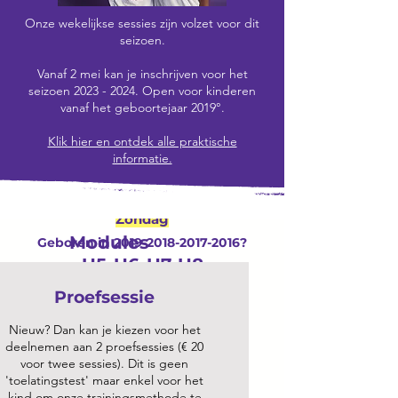
Wachtlijst
Onze wekelijkse sessies zijn volzet voor dit
seizoen.
Woensdag
Vanaf 2 mei kan je inschrijven voor het
Geboren in
2018-201
7-2016
°?
seizoen 2023 - 2024. Open voor kinderen
U6-U7-U8
vanaf het geboortejaar 2019°.
Klik hier en ontdek alle praktische
informatie.
Zondag
Modules
Geboren in
2019-2018-2017
-
2016?
U5-U6-U7
-U8
Proefsessie
Wachtlijst
Nieuw? Dan kan je kiezen voor het
deelnemen aan 2 proefsessies (€ 20
voor twee sessies). Dit is geen
'toelatingstest' maar enkel voor het
kind om onze trainingsmethode te