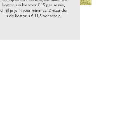
kostprijs is hiervoor € 15 per sessie,
schrijf je je in voor minimaal 2 maanden
is de kostprijs € 11,5 per sessie.
Trainingsinhoud
Voetbaltechniek
Functionele voetbaltechniek in
gesloten oefenvormen: dribbelen,
kappen, draaien, leiden.
1 tegen 1
Aangeleerde techniek in
wedstrijdvormen: creativiteit,
uitvoeringssnelheid, omschakeling.