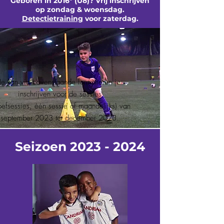
Geboren in 2016° (U8)? Vrij inschrijven
op zondag & woensdag.
Detectietraining
voor zaterdag.
Je kan via bovenstaande formulieren je
inschrijven voor de sessies
oefsessies, één sessie of maandelijks) van
september 2023 tot december 2023.
Zaterdag
Seizoen
2023 - 2024
Geboren in
2019-2018-2017
-
2016?
U5
*
-U6-U7-U8*
Wachtlijst