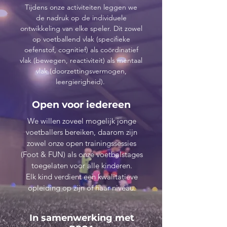
Tijdens onze activiteiten leggen we
de nadruk op de individuele
ontwikkeling van elke speler. Dit zowel
op voetballend vlak (specifieke
oefenstof, cognitief) als coördinatief
vlak (bewegen, reactiviteit) als mentaal
vlak (doorzettingsvermogen,
leergierigheid).
Open voor iedereen
We willen zoveel mogelijk jonge
voetballers bereiken, daarom zijn
zowel onze open trainingssessies
(Foot & FUN) als onze voetbalstages
toegelaten voor alle kinderen.
Elk kind verdient een kwalitatieve
opleiding op zijn of haar niveau.
In samenwerking met