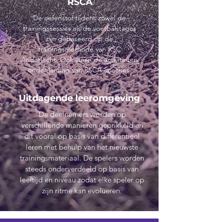
RSCA
De oefenstof tijdens zowel de
trainingssessies als de voetbalstages
zijn gebaseerd op de
trainingsmethode van RSC
Anderlecht. Ook staan de activiteiten
onder leiding van RSCA coaches.
Uitdagende leeromgeving
De deelnemers worden op
verschillende manieren geprikkeld en
dit vooral op basis van differentieel
leren met behulp van het nieuwste
trainingsmateriaal. De spelers worden
steeds onderverdeeld op basis van
leeftijd en niveau zodat elke speler op
zijn ritme kan evolueren.