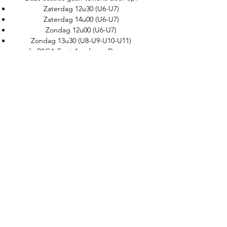
Zaterdag 12u30 (U6-U7)
Zaterdag 14u00 (U6-U7)
Zondag 12u00 (U6-U7)
Zondag 13u30 (U8-U9-U10-U11)
op de RSCA Foot Academy. De groepen
worden ingedeeld op leeftijd en niveau en
we trainen er volgens de
trainingsmethodiek die binnen de
jeugdopleiding van RSC Anderlecht wordt
gehanteerd.
Meer informatie
Foot & SkillZ / Purple +
Volgend op de Foot & FUN / Purple