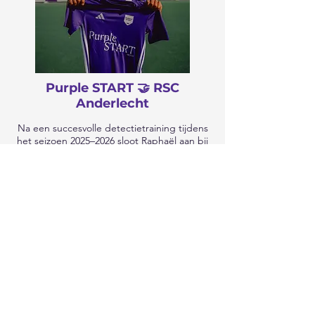
Purple START 🤝 RSC
Anderlecht
Na een succesvolle detectietraining tijdens
het seizoen 2025–2026 sloot Raphaël aan bij
onze wekelijkse trainingen.
Zijn ontwikkeling leverde hem ook een
stageperiode bij RSC Anderlecht op.
Vanaf het seizoen 2026–2027 versterkt hij de
U13-selectie bij RSCA.