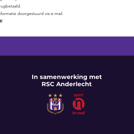
erugbetaald.
 informatie doorgestuurd via e-mail.
t!
In samenwerking met
RSC Anderlecht