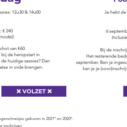
ssies: 12u30 & 14u00
Je hebt de
r:
€ 240
6 septemb
 model).
Inclusi
schot van €60.
Bij de inschr
bij de heropstart in
Het resterende bedr
 de huidige sessies? Dan
september. Ben je ingesc
laatse in orde brengen.
kan je je (voor)inschr
❌ VOLZET ❌
ongens/meisjes geboren in 2021° en 2020
°.
 inschrijven.