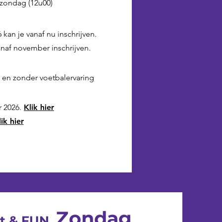
 zondag (12u00)
an je vanaf nu inschrijven.
anaf november inschrijven.
 en zonder voetbalervaring
 2026.
Klik hier
lik hier
Zondag
ot & FUN