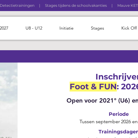
Detectietrainingen
|
Stages tijdens de schoolvakanties
|
Mauve KET
 2027
U8 - U12
Initiatie
Stages
Kick Off
Inschrijve
Foot & FUN
: 202
Open voor 2021° (U6) en
Periode
Tussen september 2026 en
Trainingsdage