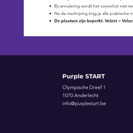
Bij annulering wordt het voorschot niet t
Na de inschrijving krijg je alle praktische
De plaatsen zijn beperkt. Volzet = Volze
Purple START
Olympische Dreef 1
1070 Anderlecht
info@purplestart.be