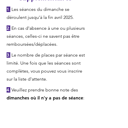
1
.
Les séances du dimanche se
déroulent jusqu'à la fin avril 2025.
2
.
En cas d'absence à une ou plusieurs
séances, celles-ci ne savent pas être
remboursées/déplacées.
3
.
Le nombre de places par séance est
limité. Une fois que les séances sont
complètes, vous pouvez vous inscrire
sur la liste d'attente.
4
.
Veuillez prendre bonne note des
dimanches où il n'y a pas de séance
:
9/02 - 2/03 - 9/03 - 6/04 - 20/04.
Purple START