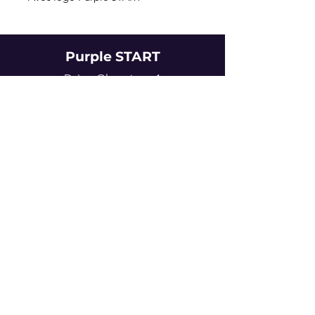
Purple START
Drève Olympique 1
1070 Anderlecht
info@purplestart.be
En collaboration avec
RSC Anderlecht
Questions?
Contactez-nous
Termes et conditions