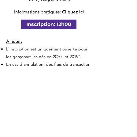
Informations pratiques:
Cliquez ici
Inscription: 12h00
A noter:
L'inscription est uniquement ouverte pour
les garçons/filles nés en 2020° et 2019°.
En cas d'annulation, des frais de transaction
et d’annulation seront facturés.
Les séances ne peuvent pas être déplacées
à un autre moment ni remboursées.
Les places sont limitées. Complet =
Complet!
Purple START